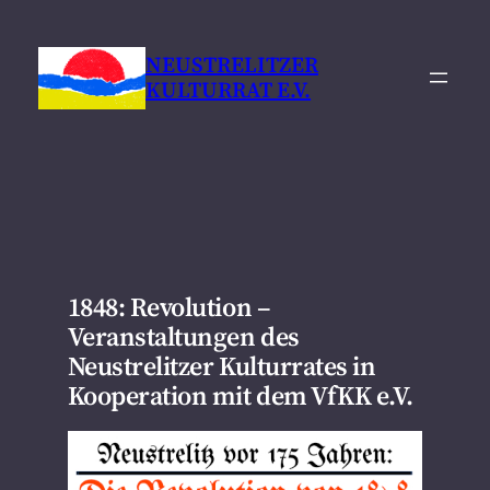
Zum
Inhalt
NEUSTRELITZER
springen
KULTURRAT E.V.
1848: Revolution –
Veranstaltungen des
Neustrelitzer Kulturrates in
Kooperation mit dem VfKK e.V.